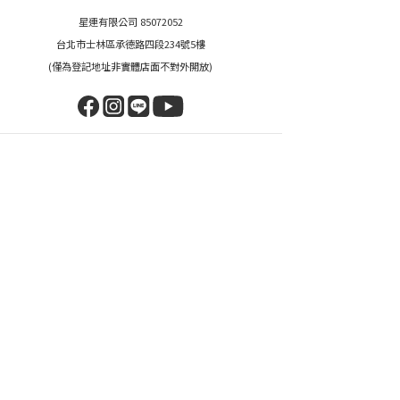
星連有限公司 85072052
台北市士林區承德路四段234號5樓
(僅為登記地址非實體店面不對外開放)