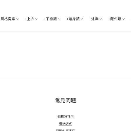
風格提案
+上衣
+下身類
+連身類
+外套
+配件類
常見問題
退換貨守則
運送方式
國際包裹寄送