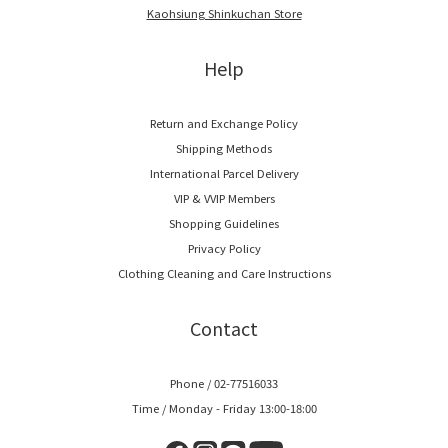
Kaohsiung Shinkuchan Store
Help
Return and Exchange Policy
Shipping Methods
International Parcel Delivery
VIP & VVIP Members
Shopping Guidelines
Privacy Policy
Clothing Cleaning and Care Instructions
Contact
Phone / 02-77516033
Time / Monday - Friday 13:00-18:00