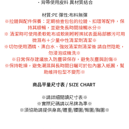
•背帶使用皮料 異材質結合
材質:PE 彈性:布料無彈
※拉鏈與配件保養：定期檢查包包的拉鏈、扣環等配件，保
持其順暢，並避免長時間接觸水分※
※ 清潔時可使用柔軟乾布或軟刷輕輕擦拭表面局部髒污可用
微濕布＋少量中性清潔劑清潔※
※切勿使用酒精、漂白水、強效清潔劑清潔後 請自然陰乾，
勿浸泡或機洗※
※日常保存建議放入防塵袋保存，避免灰塵與刮傷※
※保持乾燥，避免潮濕與長時間日曬可於包內塞入紙團，幫
助維持包型不變形※
商品平量尺寸表 / SIZE CHART
※請詳細閱讀尺寸表※
※實際尺碼請以吊牌為準※
※須協助請提供身高/體重/腰圍/臀圍/胸圍※