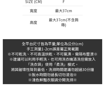
SIZE (CM)
F
寬度
最大37cm
最大37cm(不含肩
高度
帶)
全平台尺寸皆為平量;單位為公分(cm)
手工測量1-2cm誤差屬正常範圍
※不可乾洗、不可高溫烘乾、不可氯漂，需隔布整燙※
※建議可以利用手輕洗，也可用洗衣機清洗但需放入
「洗衣袋」使用「柔洗」模式，
將其破壞性降到最低，洗滌時間建議勿超過30分鐘
※脫水時間勿過長切勿浸泡※
※淺色鮮豔衣服請分開洗滌※