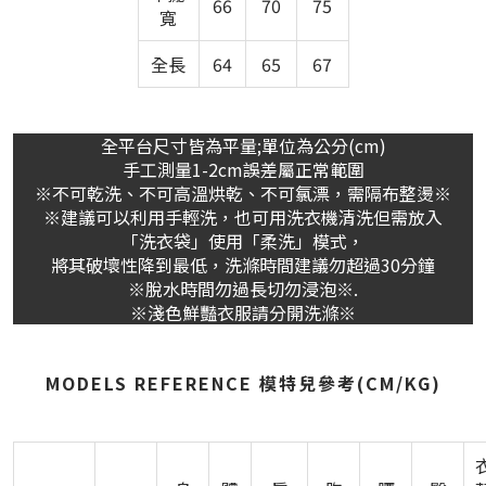
66
70
75
寬
全長
64
65
67
全平台尺寸皆為平量;單位為公分(cm)
手工測量1-2cm誤差屬正常範圍
※不可乾洗、不可高溫烘乾、不可氯漂，需隔布整燙※
※建議可以利用手輕洗，也可用洗衣機清洗但需放入
「洗衣袋」使用「柔洗」模式，
將其破壞性降到最低，洗滌時間建議勿超過30分鐘
※脫水時間勿過長切勿浸泡※.
※淺色鮮豔衣服請分開洗滌※
MODELS REFERENCE 模特兒參考(CM/KG)