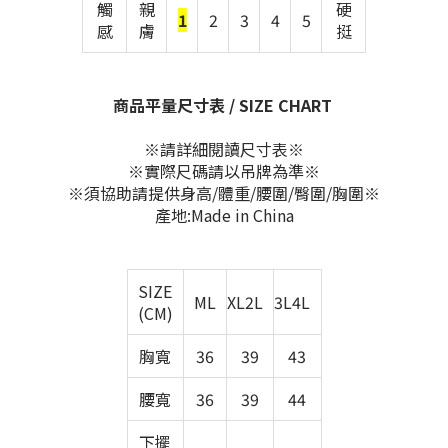
觸
親
硬
1
2
3
4
5
感
膚
挺
商品平量尺寸表 / SIZE CHART
※請詳細閱讀尺寸表※
※實際尺碼請以吊牌為準※
※須協助請提供身高/體重/腰圍/臀圍/胸圍※
產地:Made in China
SIZE
ML
XL2L
3L4L
(CM)
胸寬
36
39
43
腰寬
36
39
44
下擺