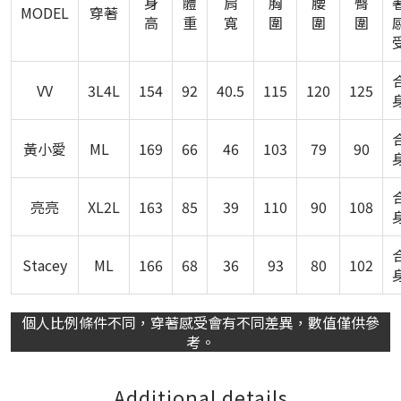
身
體
肩
胸
腰
臀
MODEL
穿著
高
重
寬
圍
圍
圍
VV
3L4L
154
92
40.5
115
120
125
黃小愛
ML
169
66
46
103
79
90
亮亮
XL2L
163
85
39
110
90
108
Stacey
ML
166
68
36
93
80
102
個人比例條件不同，穿著感受會有不同差異，數值僅供參
考。
Additional details