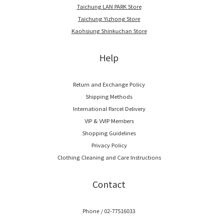
Taichung LAN PARK Store
Taichung Yizhong Store
Kaohsiung Shinkuchan Store
Help
Return and Exchange Policy
Shipping Methods
International Parcel Delivery
VIP & VVIP Members
Shopping Guidelines
Privacy Policy
Clothing Cleaning and Care Instructions
Contact
Phone / 02-77516033