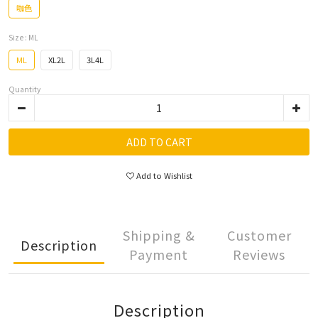
咖色
Size
: ML
ML
XL2L
3L4L
Quantity
ADD TO CART
Add to Wishlist
Shipping &
Customer
Description
Payment
Reviews
Description