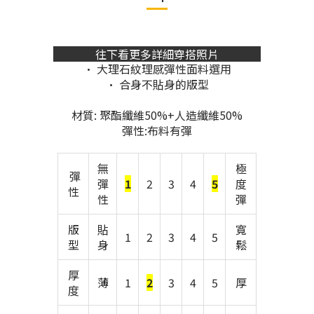
往下看更多詳細穿搭照片
• 大理石紋理感彈性面料選用
• 合身不貼身的版型
材質: 聚酯纖維50%+人造纖維50%
彈性:布料有彈
無
極
彈
彈
1
2
3
4
5
度
性
性
彈
版
貼
寬
1
2
3
4
5
型
身
鬆
厚
薄
1
2
3
4
5
厚
度