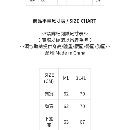
商品平量尺寸表 / SIZE CHART
※請詳細閱讀尺寸表※
※實際尺碼請以吊牌為準※
※須協助請提供身高/體重/腰圍/臀圍/胸圍※
產地:Made in China
SIZE
ML
3L4L
(CM)
肩寬
62
70
胸寬
62
70
下擺
63
67
寬