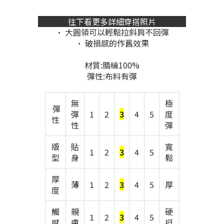
往下看更多詳細穿搭照片
• 大圓領可以輕鬆拉斜肩不回彈
• 破損感的作舊效果
材質:腈綸100%
彈性:布料有彈
無
極
彈
彈
1
2
3
4
5
度
性
性
彈
版
貼
寬
1
2
3
4
5
型
身
鬆
厚
薄
1
2
3
4
5
厚
度
觸
親
硬
1
2
3
4
5
感
膚
挺