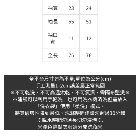
袖寬
23
24
袖長
55
51
袖口
11
12
寬
全長
75
76
全平台尺寸皆為平量;單位為公分(cm)
手工測量1-2cm誤差屬正常範圍
※不可乾洗、不可高溫烘乾、不可氯漂，需隔布整燙※
※建議可以利用手輕洗，也可用洗衣機清洗但需放入
「洗衣袋」使用「柔洗」模式，
將其破壞性降到最低，洗滌時間建議勿超過30分鐘
※脫水時間勿過長切勿浸泡※.
※淺色鮮豔衣服請分開洗滌※