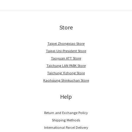
Store
Taipei Zhongxiao Store
Taipei Uni-President Store
Taoyuan ATT Store
Taichung LAN PARK Store
Taichung Yizhong Store
Kaohsiung Shinkuchan Store
Help
Return and Exchange Policy
Shipping Methods
International Parcel Delivery