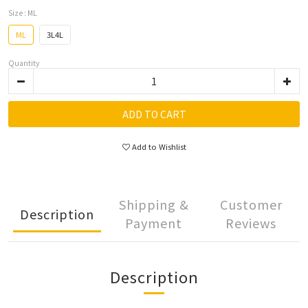
Size
: ML
ML
3L4L
Quantity
ADD TO CART
Add to Wishlist
Shipping &
Customer
Description
Payment
Reviews
Description