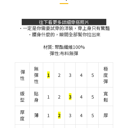
往下看更多詳細穿搭照片
•一定是你需要試穿的洋裝，穿上身只有驚豔
•腰身什麼的，瞬間全部幫你拉出來
材質: 聚酯纖維100%
彈性:布料無彈
無
極
彈
彈
1
2
3
4
5
度
性
性
彈
版
貼
寬
1
2
3
4
5
型
身
鬆
厚
薄
1
2
3
4
5
厚
度