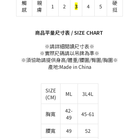
觸
親
硬
1
2
3
4
5
感
膚
挺
商品平量尺寸表 / SIZE CHART
※請詳細閱讀尺寸表※
※實際尺碼請以吊牌為準※
※須協助請提供身高/體重/腰圍/臀圍/胸圍※
產地:Made in China
SIZE
ML
3L4L
(CM)
42-
胸寬
45-61
49
腰寬
49
52