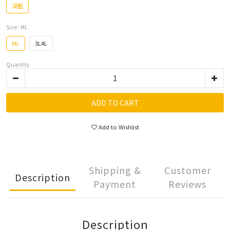
深藍
Size
: ML
ML
3L4L
Quantity
ADD TO CART
Add to Wishlist
Shipping &
Customer
Description
Payment
Reviews
Description