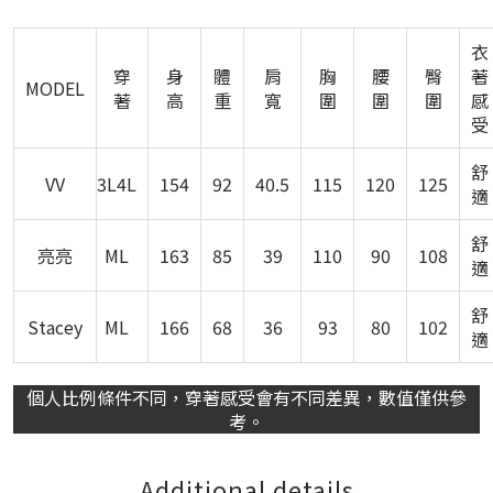
衣
穿
身
體
肩
胸
腰
臀
著
MODEL
著
高
重
寬
圍
圍
圍
感
受
舒
VV
3L4L
154
92
40.5
115
120
125
適
舒
亮亮
ML
163
85
39
110
90
108
適
舒
Stacey
ML
166
68
36
93
80
102
適
個人比例條件不同，穿著感受會有不同差異，數值僅供參
考。
Additional details