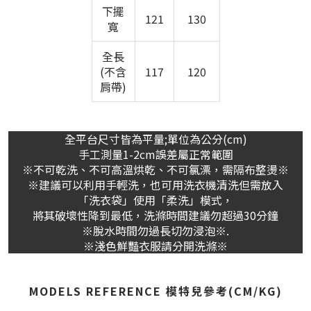
下擺
121
130
寬
全長
(不含
117
120
肩帶)
全平台尺寸皆為平量;單位為公分(cm)
手工測量1-2cm誤差屬正常範圍
※不可乾洗、不可高溫烘乾、不可氯漂，需隔布整燙※
※建議可以利用手輕洗，也可用洗衣機清洗但需放入
「洗衣袋」使用「柔洗」模式，
將其破壞性降到最低，洗滌時間建議勿超過30分鐘
※脫水時間勿過長切勿浸泡※.
※淺色鮮豔衣服請分開洗滌※
MODELS REFERENCE 模特兒參考(CM/KG)