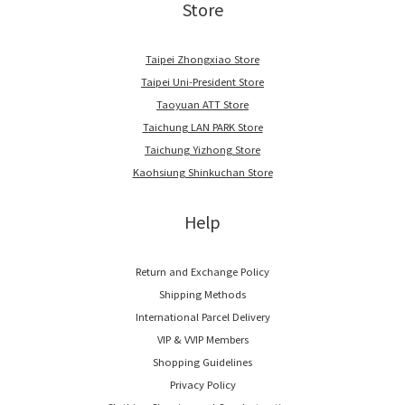
Store
Taipei Zhongxiao Store
Taipei Uni-President Store
Taoyuan ATT Store
Taichung LAN PARK Store
Taichung Yizhong Store
Kaohsiung Shinkuchan Store
Help
Return and Exchange Policy
Shipping Methods
International Parcel Delivery
VIP & VVIP Members
Shopping Guidelines
Privacy Policy