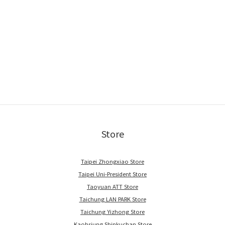
Store
Taipei Zhongxiao Store
Taipei Uni-President Store
Taoyuan ATT Store
Taichung LAN PARK Store
Taichung Yizhong Store
Kaohsiung Shinkuchan Store