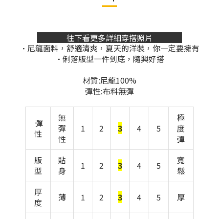
往下看更多詳細穿搭照片
•尼龍面料，舒適清爽，夏天的洋裝，你一定要擁有
•俐落版型一件到底，隨興好搭
材質:尼龍100%
彈性:布料無彈
無
極
彈
彈
1
2
3
4
5
度
性
性
彈
版
貼
寬
1
2
3
4
5
型
身
鬆
厚
薄
1
2
3
4
5
厚
度