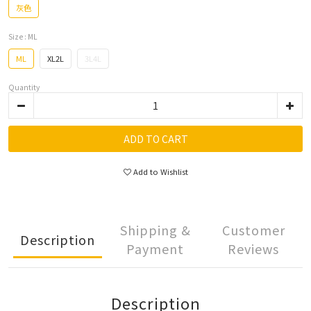
灰色
Size
: ML
ML
XL2L
3L4L
Quantity
ADD TO CART
Add to Wishlist
Shipping &
Customer
Description
Payment
Reviews
Description