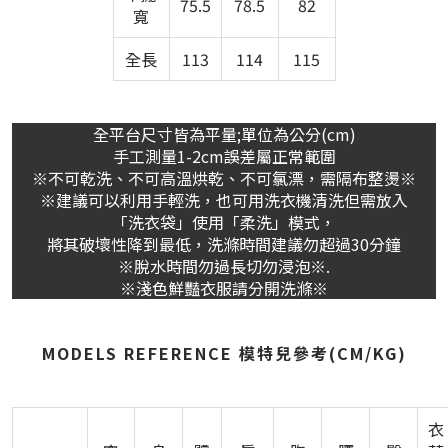
75.5
78.5
82
寬
全長
113
114
115
全平台尺寸皆為平量;單位為公分(cm)
手工測量1-2cm誤差屬正常範圍
※不可乾洗、不可高溫烘乾、不可氯漂，需隔布整燙※
※建議可以利用手輕洗，也可用洗衣機清洗但需放入
「洗衣袋」使用「柔洗」模式，
將其破壞性降到最低，洗滌時間建議勿超過30分鐘
※脫水時間勿過長切勿浸泡※.
※淺色鮮豔衣服請分開洗滌※
MODELS REFERENCE 模特兒參考(CM/KG)
衣