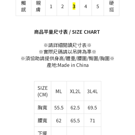
觸
親
硬
1
2
3
4
5
感
膚
挺
商品平量尺寸表 / SIZE CHART
※請詳細閱讀尺寸表※
※實際尺碼請以吊牌為準※
※須協助請提供身高/體重/腰圍/臀圍/胸圍※
產地:Made in China
SIZE
ML
XL2L
3L4L
(CM)
胸寬
55.5
62.5
69.5
腰寬
62
65.5
71
下擺