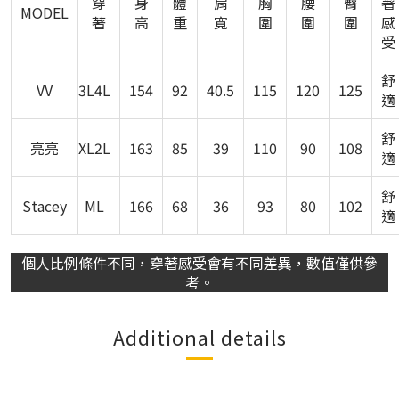
穿
身
體
肩
胸
腰
臀
著
MODEL
著
高
重
寬
圍
圍
圍
感
受
舒
VV
3L4L
154
92
40.5
115
120
125
適
舒
亮亮
XL2L
163
85
39
110
90
108
適
舒
Stacey
ML
166
68
36
93
80
102
適
個人比例條件不同，穿著感受會有不同差異，數值僅供參
考。
Additional details