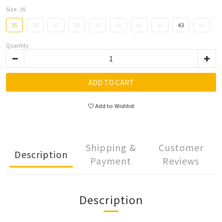
Size
: 35
35
36
37
38
39
40
41
42
43
44
Quantity
ADD TO CART
Add to Wishlist
Shipping &
Customer
Description
Payment
Reviews
Description