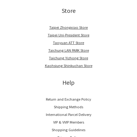
Store
Taipei Zhongxiao Store
Taipei Uni-President Store
Taoyuan ATT Store
Taichung LAN PARK Store
Taichung Yizhong Store
Kaohsiung Shinkuchan Store
Help
Return and Exchange Policy
Shipping Methods
International Parcel Delivery
VIP & VVIP Members
Shopping Guidelines