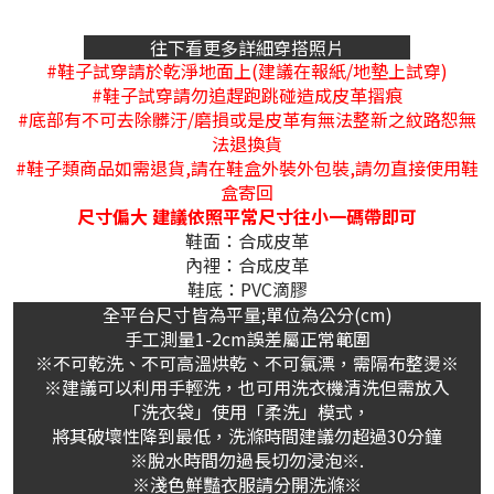
往下看更多詳細穿搭照片
#鞋子試穿請於乾淨地面上(建議在報紙/地墊上試穿)
#鞋子試穿請勿追趕跑跳碰造成皮革摺痕
#底部有不可去除髒汙/磨損或是皮革有無法整新之紋路恕無
法退換貨
#鞋子類商品如需退貨,請在鞋盒外裝外包裝,請勿直接使用鞋
盒寄回
尺寸偏大 建議依照平常尺寸往小一碼帶即可
鞋面：合成皮革
內裡：合成皮革
鞋底：PVC滴膠
全平台尺寸皆為平量;單位為公分(cm)
手工測量1-2cm誤差屬正常範圍
※不可乾洗、不可高溫烘乾、不可氯漂，需隔布整燙※
※建議可以利用手輕洗，也可用洗衣機清洗但需放入
「洗衣袋」使用「柔洗」模式，
將其破壞性降到最低，洗滌時間建議勿超過30分鐘
※脫水時間勿過長切勿浸泡※.
※淺色鮮豔衣服請分開洗滌※