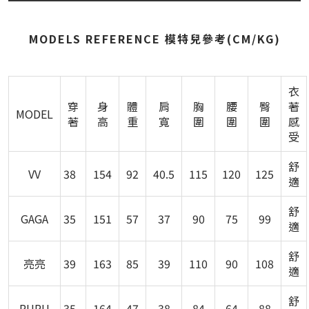
MODELS REFERENCE 模特兒參考(CM/KG)
衣
穿
身
體
肩
胸
腰
臀
著
MODEL
著
高
重
寬
圍
圍
圍
感
受
舒
VV
38
154
92
40.5
115
120
125
適
舒
GAGA
35
151
57
37
90
75
99
適
舒
亮亮
39
163
85
39
110
90
108
適
舒
RURU
35
164
47
38
84
64
88