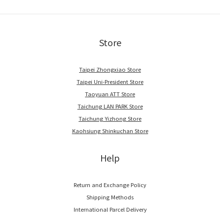
Store
Taipei Zhongxiao Store
Taipei Uni-President Store
Taoyuan ATT Store
Taichung LAN PARK Store
Taichung Yizhong Store
Kaohsiung Shinkuchan Store
Help
Return and Exchange Policy
Shipping Methods
International Parcel Delivery