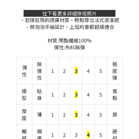
往下看更多詳細穿搭照片
•若隱若現的透膚材質，輕鬆穿出法式浪漫感
•微泡泡手袖設計，上班約會都超級適合
材質:聚酯纖維100%
彈性:布料無彈
無
極
彈
彈
1
2
3
4
5
度
性
性
彈
版
貼
寬
1
2
3
4
5
型
身
鬆
厚
薄
1
2
3
4
5
厚
度
觸
親
硬
1
2
3
4
5
感
膚
挺