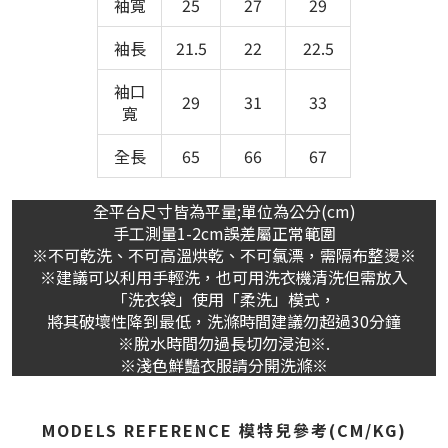
袖寬
25
27
29
袖長
21.5
22
22.5
袖口
29
31
33
寬
全長
65
66
67
全平台尺寸皆為平量;單位為公分(cm)
手工測量1-2cm誤差屬正常範圍
※不可乾洗、不可高溫烘乾、不可氯漂，需隔布整燙※
※建議可以利用手輕洗，也可用洗衣機清洗但需放入
「洗衣袋」使用「柔洗」模式，
將其破壞性降到最低，洗滌時間建議勿超過30分鐘
※脫水時間勿過長切勿浸泡※.
※淺色鮮豔衣服請分開洗滌※
MODELS REFERENCE 模特兒參考(CM/KG)