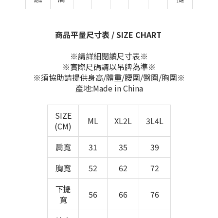
商品平量尺寸表 / SIZE CHART
※請詳細閱讀尺寸表※
※實際尺碼請以吊牌為準※
※須協助請提供身高/體重/腰圍/臀圍/胸圍※
產地:Made in China
SIZE
ML
XL2L
3L4L
(CM)
肩寬
31
35
39
胸寬
52
62
72
下擺
56
66
76
寬