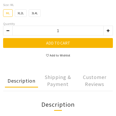
Size
: ML
ML
XL2L
3L4L
Quantity
ADD TO CART
Add to Wishlist
Shipping &
Customer
Description
Payment
Reviews
Description