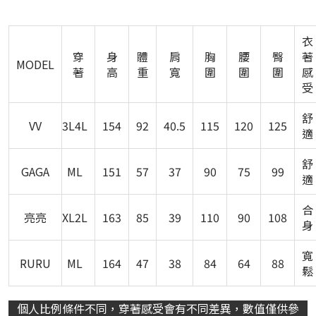
衣
穿
身
體
肩
胸
腰
臀
著
MODEL
著
高
重
寬
圍
圍
圍
感
受
舒
VV
3L4L
154
92
40.5
115
120
125
適
舒
GAGA
ML
151
57
37
90
75
99
適
合
亮亮
XL2L
163
85
39
110
90
108
身
寬
RURU
ML
164
47
38
84
64
88
鬆
個人比例條件不同，穿著感受會有不同差異，數值僅供參