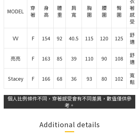
衣
穿
身
體
肩
胸
腰
臀
著
MODEL
著
高
重
寬
圍
圍
圍
感
受
舒
VV
F
154
92
40.5
115
120
125
適
舒
亮亮
F
163
85
39
110
90
108
適
寬
Stacey
F
166
68
36
93
80
102
鬆
個人比例條件不同，穿著感受會有不同差異，數值僅供參
考。
Additional details