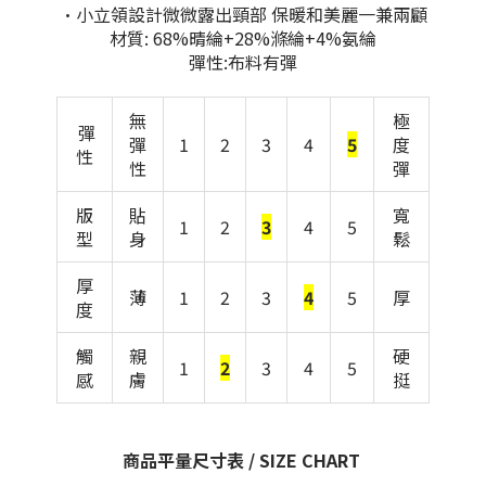
•小立領設計微微露出頸部 保暖和美麗一兼兩顧
材質: 68%晴綸+28%滌綸+4%氨綸
彈性:布料有彈
無
極
彈
彈
1
2
3
4
5
度
性
性
彈
版
貼
寬
1
2
3
4
5
型
身
鬆
厚
薄
1
2
3
4
5
厚
度
觸
親
硬
1
2
3
4
5
感
膚
挺
商品平量尺寸表 / SIZE CHART