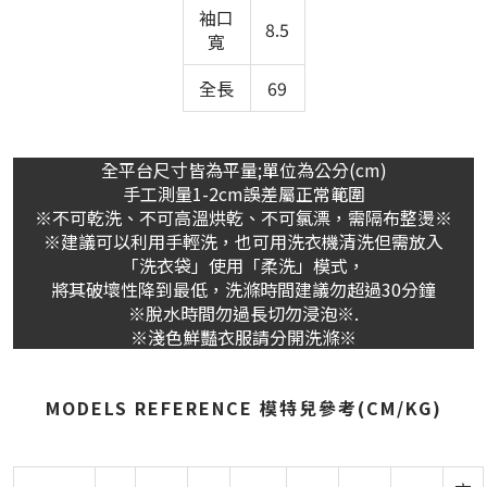
袖口
8.5
寬
全長
69
全平台尺寸皆為平量;單位為公分(cm)
手工測量1-2cm誤差屬正常範圍
※不可乾洗、不可高溫烘乾、不可氯漂，需隔布整燙※
※建議可以利用手輕洗，也可用洗衣機清洗但需放入
「洗衣袋」使用「柔洗」模式，
將其破壞性降到最低，洗滌時間建議勿超過30分鐘
※脫水時間勿過長切勿浸泡※.
※淺色鮮豔衣服請分開洗滌※
MODELS REFERENCE 模特兒參考(CM/KG)