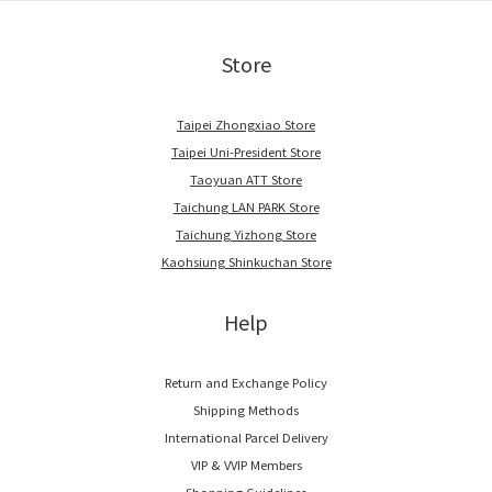
Store
Taipei Zhongxiao Store
Taipei Uni-President Store
Taoyuan ATT Store
Taichung LAN PARK Store
Taichung Yizhong Store
Kaohsiung Shinkuchan Store
Help
Return and Exchange Policy
Shipping Methods
International Parcel Delivery
VIP & VVIP Members