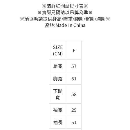
※請詳細閱讀尺寸表※
※實際尺碼請以吊牌為準※
※須協助請提供身高/體重/腰圍/臀圍/胸圍※
產地:Made in China
SIZE
F
(CM)
肩寬
57
胸寬
61
下擺
58
寬
袖寬
29
袖長
51