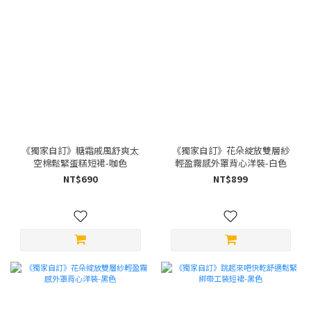
《獨家自訂》糖霜戚風舒爽太
《獨家自訂》花朵綻放雙層紗
空棉鬆緊蛋糕短裙-咖色
輕盈霧感外罩背心洋裝-白色
NT$690
NT$899