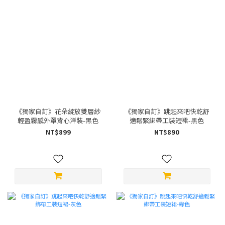
《獨家自訂》花朵綻放雙層紗
《獨家自訂》跳起來吧快乾舒
輕盈霧感外罩背心洋裝-黑色
適鬆緊綁帶工裝短裙-黑色
NT$899
NT$890