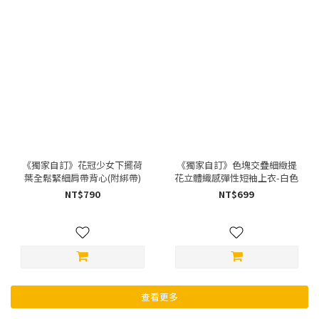
《獨家自訂》花冠少女下擺荷
《獨家自訂》色塊交疊細緻提
葉全鬆緊細肩帶背心(附綁帶)
花立體織感彈性短袖上衣-白色
NT$790
NT$699
查看更多