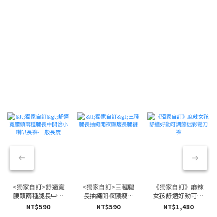
<獨家自訂>舒適寬
<獨家自訂>三種腿
《獨家自訂》麻辣
腰頭兩種腿長中開
長抽繩開衩顯瘦長
女孩舒適好動可調
岔小喇叭長褲-一
腿褲
節迷彩彎刀褲
NT$590
NT$590
NT$1,480
般長度