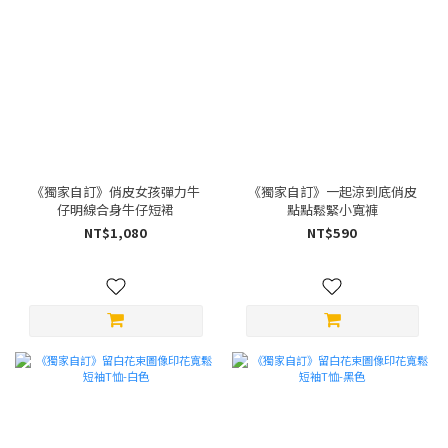
《獨家自訂》俏皮女孩彈力牛
《獨家自訂》一起涼到底俏皮
仔明線合身牛仔短裙
點點鬆緊小寬褲
NT$1,080
NT$590