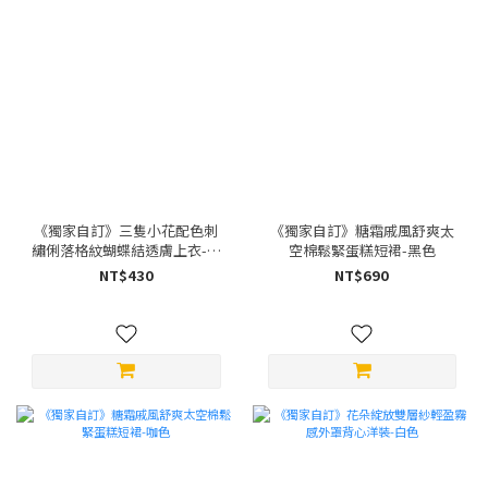
《獨家自訂》三隻小花配色刺
《獨家自訂》糖霜戚風舒爽太
繡俐落格紋蝴蝶結透膚上衣-藍
空棉鬆緊蛋糕短裙-黑色
色
NT$430
NT$690