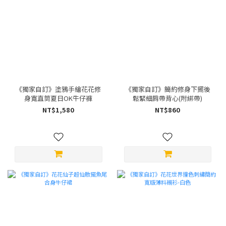
《獨家自訂》塗鴉手繪花花修
《獨家自訂》簡約修身下擺後
身寬直筒夏日OK牛仔褲
鬆緊細肩帶背心(附綁帶)
NT$1,580
NT$860