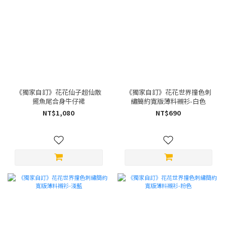
《獨家自訂》花花仙子超仙散
《獨家自訂》花花世界撞色刺
擺魚尾合身牛仔裙
繡簡約寬版薄料襯衫-白色
NT$1,080
NT$690