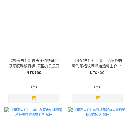
《獨家自訂》夏天不怕熱薄料
《獨家自訂》三隻小花配色刺
涼涼感鬆緊寬褲-深藍加長長度
繡俐落格紋蝴蝶結透膚上衣-黑
色
NT$790
NT$430