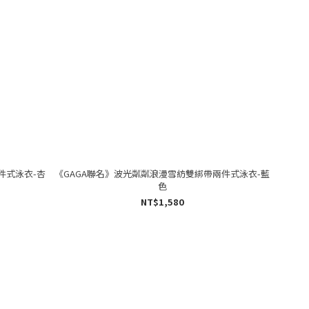
件式泳衣-杏
《GAGA聯名》波光粼粼浪漫雪紡雙綁帶兩件式泳衣-藍
色
NT$1,580