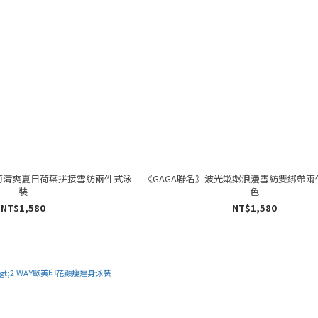
葡萄清爽夏日荷葉拼接雪紡兩件式泳
《GAGA聯名》波光粼粼浪漫雪紡雙綁帶兩
裝
色
NT$1,580
NT$1,580