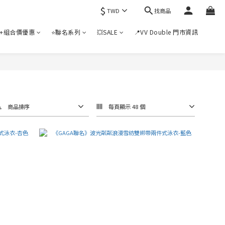
$
找商品
TWD
+組合價優惠
⭐聯名系列
💥SALE
📍VV Double 門市資訊
商品排序
每頁顯示 48 個