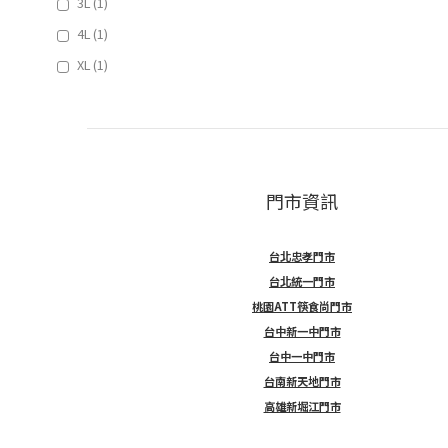
3L (1)
4L (1)
XL (1)
門市資訊
台北忠孝門市
台北統一門市
桃園ATT筷食尚門市
台中新一中門市
台中一中門市
台南新天地門市
高雄新堀江門市