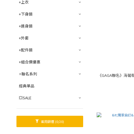
+上衣
+下身類
+連身類
+外套
+配件類
+組合價優惠
⭐聯名系列
《GAGA聯名》海
經典單品
💥SALE
套用篩選
(0/20)