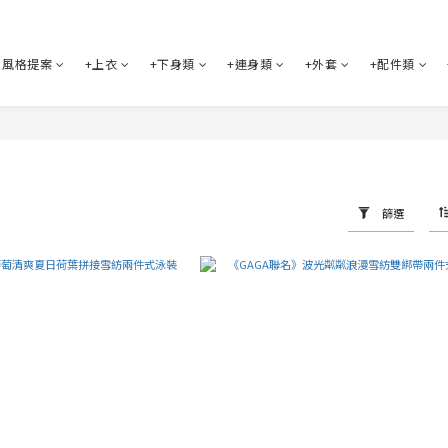
風格提案
+上衣
+下身類
+連身類
+外套
+配件類
篩選