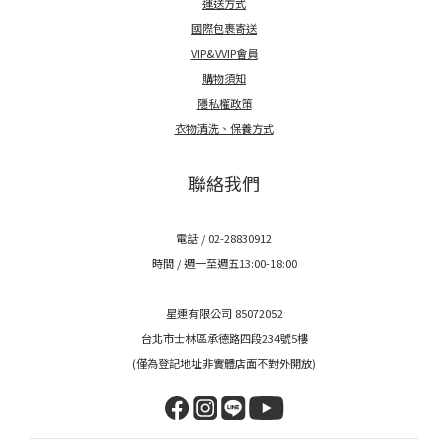
運送方式
國際包裹寄送
VIP&VVIP會員
購物須知
隱私權政策
衣物清洗、保養方式
聯絡我們
電話 / 02-28830912
時間 / 週一至週五13:00-18:00
星連有限公司 85072052
台北市士林區承德路四段234號5樓
(僅為登記地址非實體店面不對外開放)