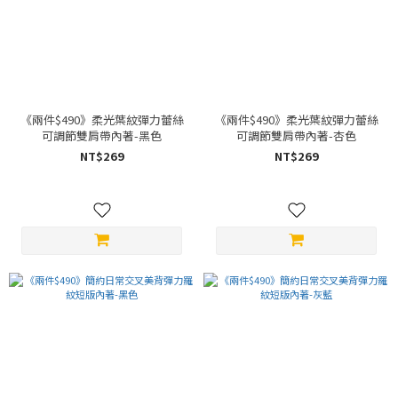
黑
色
(9)
白
色
(5)
《兩件$490》柔光葉紋彈力蕾絲
《兩件$490》柔光葉紋彈力蕾絲
杏
可調節雙肩帶內著-黑色
可調節雙肩帶內著-杏色
色
NT$269
NT$269
(3)
灰
藍
(1)
膚
色
(1)