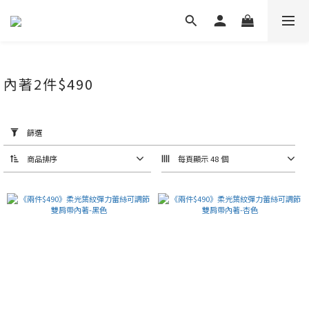
內著2件$490
套
用
篩
選
篩選
(0/20)
商品排序
每頁顯示 48 個
價格
(NT$)
~
顏
色