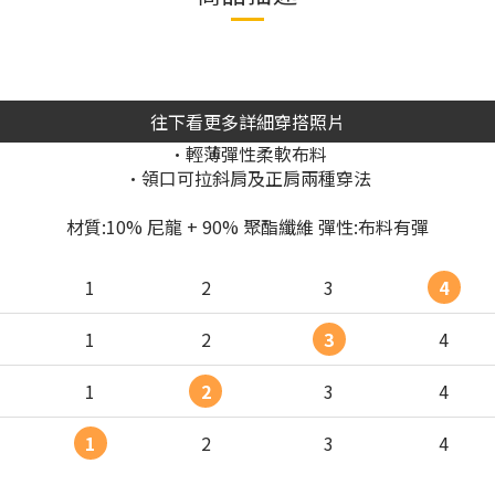
往下看更多詳細穿搭照片
•輕薄彈性柔軟布料
•領口可拉斜肩及正肩兩種穿法
材質:10% 尼龍 + 90% 聚酯纖維 彈性:布料有彈
1
2
3
4
1
2
3
4
1
2
3
4
1
2
3
4