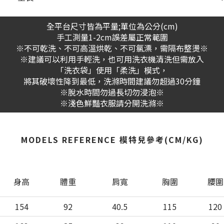
全平台尺寸皆為平量;單位為公分(cm)
手工測量1-2cm誤差屬正常範圍
※不可乾洗、不可高溫烘乾、不可氯漂，需隔布整燙※
※建議可以利用手輕洗，也可用洗衣機清洗但需放入
「洗衣袋」使用「柔洗」模式，
將其破壞性降到最低，洗滌時間建議勿超過30分鐘
※脫水時間勿過長切勿浸泡※
※淺色鮮豔衣服請分開洗滌※
MODELS REFERENCE 模特兒參考(CM/KG)
身高
體重
肩寬
胸圍
腰圍
154
92
40.5
115
120