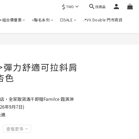
$
找商品
TWD
+組合價優惠
⭐聯名系列
💥SALE
📍VV Double 門市資訊
>彈力舒適可拉斜肩
杏色
店，全家取貨滿千即贈Fami!ce 霜淇淋
6年9月7日)
免運
查看更多