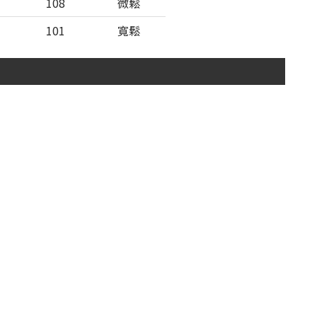
108
微鬆
101
寬鬆