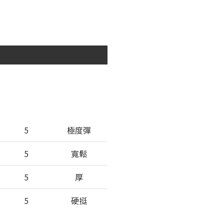
5
極度彈
5
寬鬆
5
厚
5
硬挺