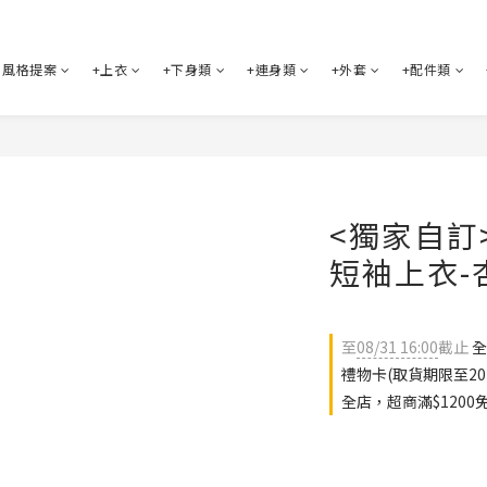
風格提案
+上衣
+下身類
+連身類
+外套
+配件類
<獨家自訂
短袖上衣-
至
08/31 16:00
截止
全
禮物卡(取貨期限至202
全店，超商滿$1200