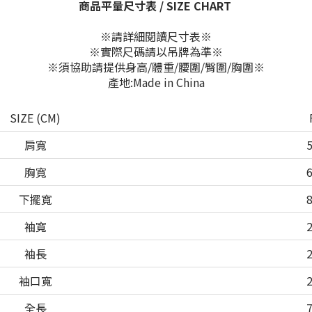
商品平量尺寸表 / SIZE CHART
※請詳細閱讀尺寸表※
※實際尺碼請以吊牌為準※
※須協助請提供身高/體重/腰圍/臀圍/胸圍※
產地:Made in China
SIZE (CM)
肩寬
胸寬
下擺寬
袖寬
袖長
袖口寬
全長