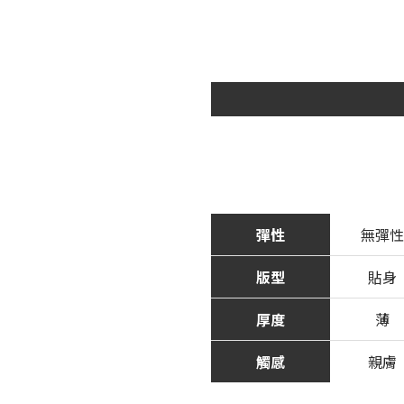
彈性
無彈性
版型
貼身
厚度
薄
觸感
親膚