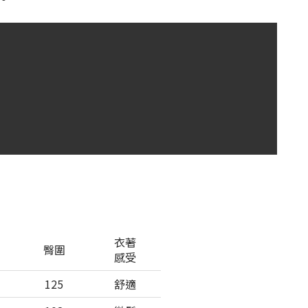
衣著
臀圍
感受
125
舒適