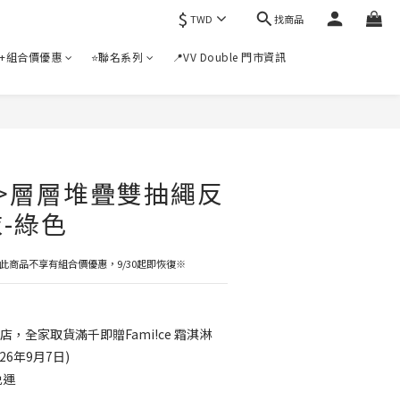
$
找商品
TWD
+組合價優惠
⭐聯名系列
📍VV Double 門市資訊
>層層堆疊雙抽繩反
-綠色
9)，此商品不享有組合價優惠，9/30起即恢復※
店，全家取貨滿千即贈Fami!ce 霜淇淋
6年9月7日)
免運