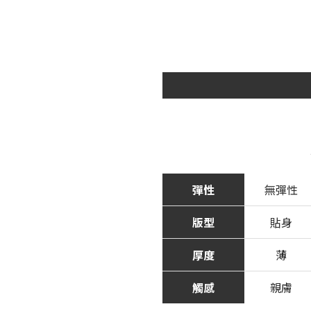
彈性
無彈性
版型
貼身
厚度
薄
觸感
親膚