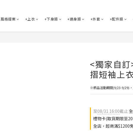
風格提案
+上衣
+下身類
+連身類
+外套
+配件類
<獨家自訂
摺短袖上衣
※新品活動期間(9/23-9/2
至
08/31 16:00
截止
全
禮物卡(取貨期限至202
全店，超商滿$1200