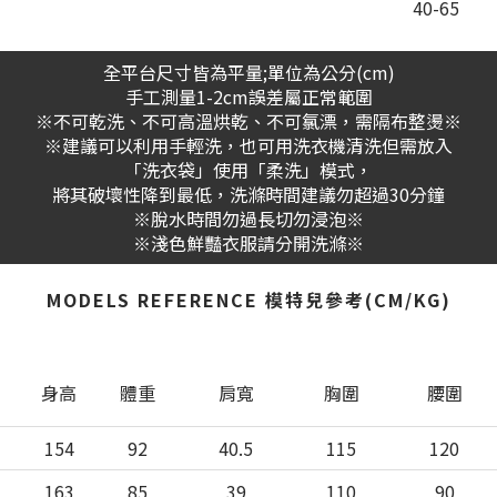
40-65
全平台尺寸皆為平量;單位為公分(cm)
手工測量1-2cm誤差屬正常範圍
※不可乾洗、不可高溫烘乾、不可氯漂，需隔布整燙※
※建議可以利用手輕洗，也可用洗衣機清洗但需放入
「洗衣袋」使用「柔洗」模式，
將其破壞性降到最低，洗滌時間建議勿超過30分鐘
※脫水時間勿過長切勿浸泡※
※淺色鮮豔衣服請分開洗滌※
MODELS REFERENCE 模特兒參考(CM/KG)
身高
體重
肩寬
胸圍
腰圍
154
92
40.5
115
120
163
85
39
110
90