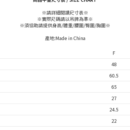
※請詳細閱讀尺寸表※
※實際尺碼請以吊牌為準※
※須協助請提供身高/體重/腰圍/臀圍/胸圍※
產地:Made in China
F
48
60.5
65
27
24.5
22