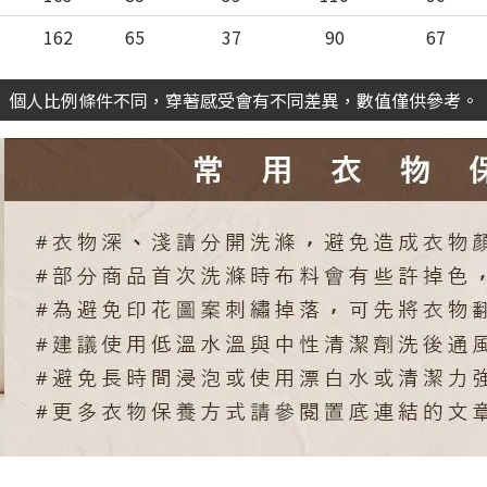
162
65
37
90
67
個人比例條件不同，穿著感受會有不同差異，數值僅供參考。