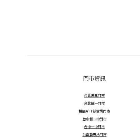
門市資訊
台北忠孝門市
台北統一門市
桃園ATT筷食尚門市
台中新一中門市
台中一中門市
台南新天地門市