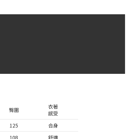
衣著
臀圍
感受
125
合身
108
舒適