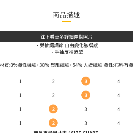
商品描述
往下看更多詳細穿搭照片
•雙抽繩調節 自由變化皺褶感
•手袖反摺造型
材質:8%彈性機維+38% 聚雕纖維+54% 人造纖維 彈性:布料有
1
2
3
4
1
2
3
4
1
2
3
4
1
2
3
4
商品平量尺寸表 / SIZE CHART