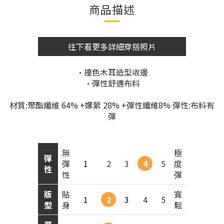
商品描述
往下看更多詳細穿搭照片
•撞色木耳造型收邊
•彈性舒適布料
材質:聚酯纖維 64% +嫘縈 28% +彈性纖維8% 彈性:布料有
彈
無
極
彈
彈
1
2
3
4
5
度
性
性
彈
版
貼
寬
1
2
3
4
5
型
身
鬆