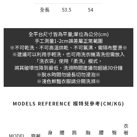
全長
53.5
54
全平台尺寸皆為平量;單位為公分(cm)
手工測量1-2cm誤差屬正常範圍
※不可乾洗、不可高溫烘乾、不可氯漂，需隔布整燙※
※建議可以利用手輕洗，也可用洗衣機清洗但需放入
「洗衣袋」使用「柔洗」模式，
將其破壞性降到最低，洗滌時間建議勿超過30分鐘
※脫水時間勿過長切勿浸泡※
※淺色鮮豔衣服請分開洗滌※
MODELS REFERENCE 模特兒參考(CM/KG)
衣
身
體
肩
胸
腰
臀
著
MODEL
穿著