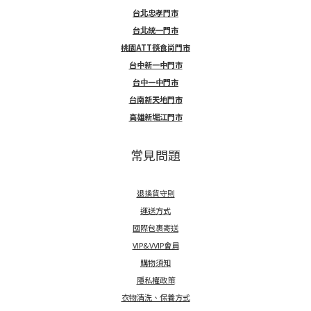
台北忠孝門市
台北統一門市
桃園ATT筷食尚門市
台中新一中門市
台中一中門市
台南新天地門市
高雄新堀江門市
常見問題
退換貨守則
運送方式
國際包裹寄送
VIP&VVIP會員
購物須知
隱私權政策
衣物清洗、保養方式