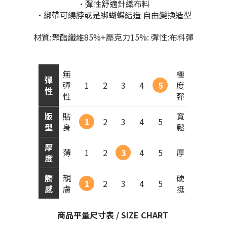
•彈性舒適針織布料
•綁帶可繞脖或是綁蝴蝶結造 自由變換造型
材質:聚酯纖維85%+壓克力15%: 彈性:布料彈
無
極
彈
彈
1
2
3
4
5
度
性
性
彈
版
貼
寬
1
2
3
4
5
型
身
鬆
厚
薄
1
2
3
4
5
厚
度
觸
親
硬
1
2
3
4
5
感
膚
挺
商品平量尺寸表 / SIZE CHART