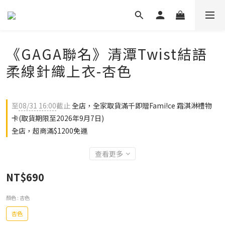
《GAGA聯名》清潭Twist結語
柔線針織上衣-杏色
至
08/31 16:00
截止
全店，全家取貨滿千即贈Fami!ce 霜淇淋禮物
卡(取貨期限至2026年9月7日)
全店，超商滿$1200免運
查看更多
NT$690
顏色
: 杏色
杏色