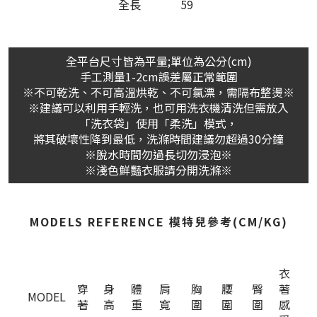
全長
59
全平台尺寸皆為平量;單位為公分(cm)
手工測量1-2cm誤差屬正常範圍
※不可乾洗、不可高溫烘乾、不可氯漂，需隔布整燙※
※建議可以利用手輕洗，也可用洗衣機清洗但需放入
「洗衣袋」使用「柔洗」模式，
將其破壞性降到最低，洗滌時間建議勿超過30分鐘
※脫水時間勿過長切勿浸泡※
※淺色鮮豔衣服請分開洗滌※
MODELS REFERENCE 模特兒參考(CM/KG)
衣
穿
身
體
肩
胸
腰
臀
著
MODEL
著
高
重
寬
圍
圍
圍
感