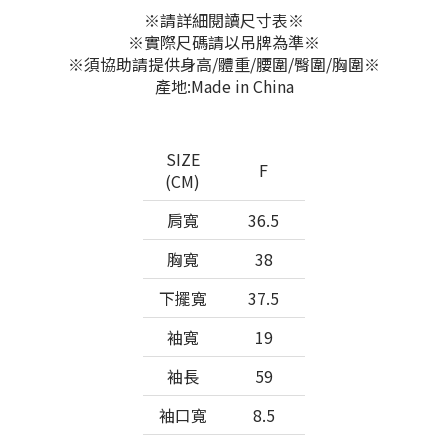
※請詳細閱讀尺寸表※
※實際尺碼請以吊牌為準※
※須協助請提供身高/體重/腰圍/臀圍/胸圍※
產地:Made in China
SIZE
F
(CM)
肩寬
36.5
胸寬
38
下擺寬
37.5
袖寬
19
袖長
59
袖口寬
8.5