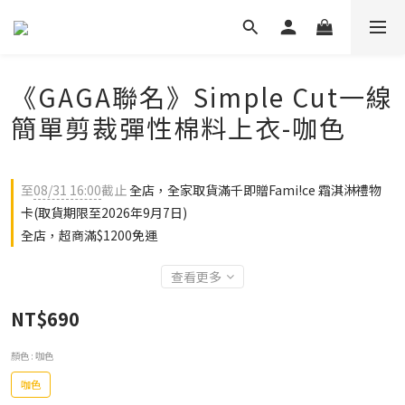
《GAGA聯名》Simple Cut一線
簡單剪裁彈性棉料上衣-咖色
至
08/31 16:00
截止
全店，全家取貨滿千即贈Fami!ce 霜淇淋禮物
卡(取貨期限至2026年9月7日)
全店，超商滿$1200免運
查看更多
NT$690
顏色
: 咖色
咖色