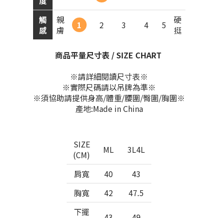
度
觸
親
硬
1
2
3
4
5
感
膚
挺
商品平量尺寸表 / SIZE CHART
※請詳細閱讀尺寸表※
※實際尺碼請以吊牌為準※
※須協助請提供身高/體重/腰圍/臀圍/胸圍※
產地:Made in China
SIZE
ML
3L4L
(CM)
肩寬
40
43
胸寬
42
47.5
下擺
43
49