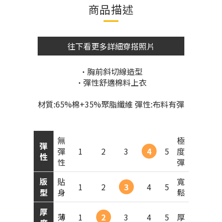
商品描述
往下看更多詳細穿搭照片
•胸前斜切線造型
•彈性舒適棉料上衣
材質:65%棉+35%聚脂纖維 彈性:布料有彈
無
極
彈
彈
1
2
3
4
5
度
性
性
彈
版
貼
寬
1
2
3
4
5
型
身
鬆
厚
薄
1
2
3
4
5
厚