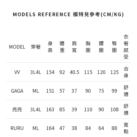
MODELS REFERENCE 模特兒參考(CM/KG)
衣
身
體
肩
胸
腰
臀
著
MODEL
穿著
高
重
寬
圍
圍
圍
感
受
合
VV
3L4L
154
92
40.5
115
120
125
身
舒
GAGA
ML
151
57
37
90
75
99
適
舒
亮亮
3L4L
163
85
39
110
90
108
適
寬
RURU
ML
164
47
38
84
64
88
鬆