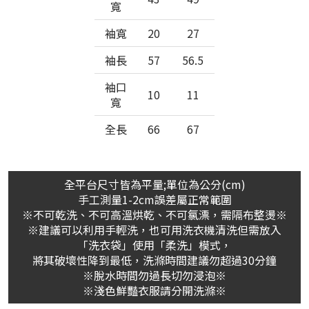
寬
袖寬
20
27
袖長
57
56.5
袖口
10
11
寬
全長
66
67
全平台尺寸皆為平量;單位為公分(cm)
手工測量1-2cm誤差屬正常範圍
※不可乾洗、不可高溫烘乾、不可氯漂，需隔布整燙※
※建議可以利用手輕洗，也可用洗衣機清洗但需放入
「洗衣袋」使用「柔洗」模式，
將其破壞性降到最低，洗滌時間建議勿超過30分鐘
※脫水時間勿過長切勿浸泡※
※淺色鮮豔衣服請分開洗滌※