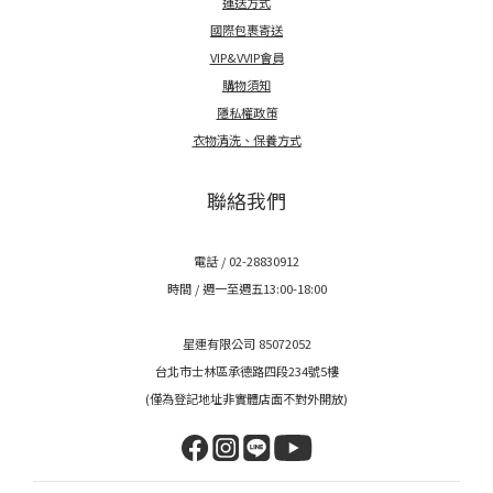
運送方式
國際包裹寄送
VIP&VVIP會員
購物須知
隱私權政策
衣物清洗、保養方式
聯絡我們
電話 / 02-28830912
時間 / 週一至週五13:00-18:00
星連有限公司 85072052
台北市士林區承德路四段234號5樓
(僅為登記地址非實體店面不對外開放)