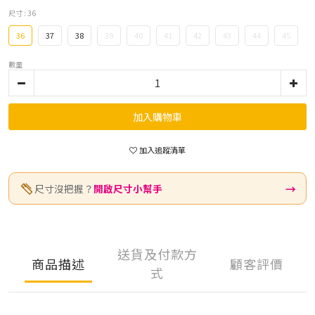
尺寸
: 36
36
37
38
39
40
41
42
43
44
45
數量
加入購物車
加入追蹤清單
→
尺寸沒把握？
開啟尺寸小幫手
送貨及付款方
商品描述
顧客評價
式