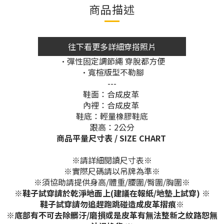
商品描述
往下看更多詳細穿搭照片
•彈性固定調節繩 穿脫都方便
•寬楦版型不勒腳
---
鞋面：合成皮革
內裡：合成皮革
鞋底：輕量橡膠鞋底
跟高：2公分
商品平量尺寸表 / SIZE CHART
※請詳細閱讀尺寸表※
※實際尺碼請以吊牌為準※
※須協助請提供身高/體重/腰圍/臀圍/胸圍※
※鞋子試穿請於乾淨地面上(建議在報紙/地墊上試穿) ※
鞋子試穿請勿追趕跑跳碰造成皮革摺痕※
※底部有不可去除髒汙/磨損或是皮革有無法整新之紋路恕無