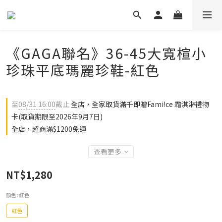
《GAGA聯名》36-45大寬楦小
珍珠平底瑪麗珍鞋-紅色
至
08/31 16:00
截止
全店，全家取貨滿千即贈Fami!ce 霜淇淋禮物
卡(取貨期限至2026年9月7日)
全店，超商滿$1200免運
查看更多
NT$1,280
顏色
: 紅色
紅色