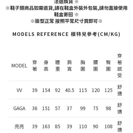
法退換貨 ※
※鞋子類商品如需退貨,請在鞋盒外裝外包裝,請勿直接使用
鞋盒寄回 ※
※版型正常 按照平常尺寸買即可※
MODELS REFERENCE 模特兒參考(CM/KG)
穿
穿
身
體
肩
胸
腰
臀
著
MODEL
著
高
重
寬
圍
圍
圍
感
受
舒
VV
39
154
92
40.5
115
120
125
適
舒
GAGA
36
151
57
37
99
75
98
適
舒
亮亮
39
163
85
39
110
90
108
適