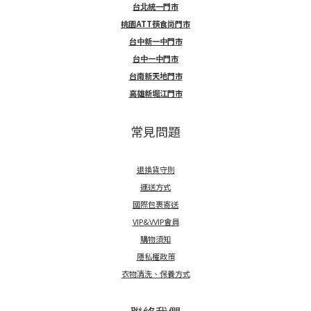
台北統一門市
桃園ATT筷食尚門市
台中新一中門市
台中一中門市
台南新天地門市
高雄新堀江門市
常見問題
退換貨守則
運送方式
國際包裹寄送
VIP&VVIP會員
購物須知
隱私權政策
衣物清洗、保養方式