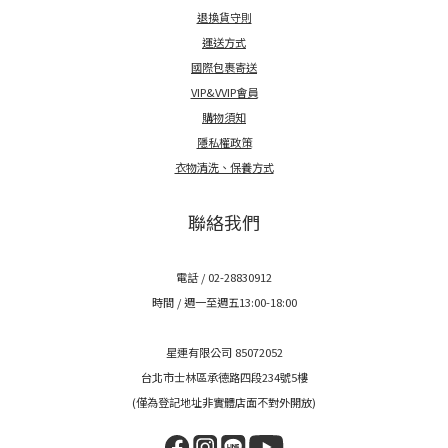
退換貨守則
運送方式
國際包裹寄送
VIP&VVIP會員
購物須知
隱私權政策
衣物清洗、保養方式
聯絡我們
電話 / 02-28830912
時間 / 週一至週五13:00-18:00
星連有限公司 85072052
台北市士林區承德路四段234號5樓
(僅為登記地址非實體店面不對外開放)