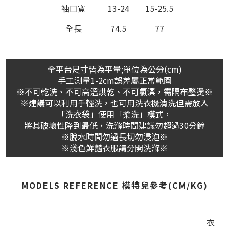
袖口寬
13-24
15-25.5
全長
74.5
77
全平台尺寸皆為平量;單位為公分(cm)
手工測量1-2cm誤差屬正常範圍
※不可乾洗、不可高溫烘乾、不可氯漂，需隔布整燙※
※建議可以利用手輕洗，也可用洗衣機清洗但需放入
「洗衣袋」使用「柔洗」模式，
將其破壞性降到最低，洗滌時間建議勿超過30分鐘
※脫水時間勿過長切勿浸泡※
※淺色鮮豔衣服請分開洗滌※
MODELS REFERENCE 模特兒參考(CM/KG)
衣