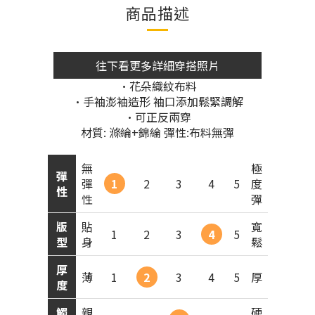
商品描述
往下看更多詳細穿搭照片
•花朵織紋布料
•手袖澎袖造形 袖口添加鬆緊調解
•可正反兩穿
材質: 滌綸+錦綸 彈性:布料無彈
無
極
彈
彈
1
2
3
4
5
度
性
性
彈
版
貼
寬
1
2
3
4
5
型
身
鬆
厚
薄
1
2
3
4
5
厚
度
觸
親
硬