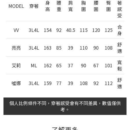
身
體
肩
胸
腰
臀
著
MODEL
穿著
高
重
寬
圍
圍
圍
感
受
合
VV
3L4L
154
92
40.5
115
120
125
身
舒
亮亮
3L4L
163
85
39
110
90
108
適
寬
艾莉
ML
162
65
37
90
67
101
鬆
舒
噓娜
3L4L
159
77
39
108
92
112
適
個人比例條件不同，穿著感受會有不同差異，數值僅供
考。
了解更多