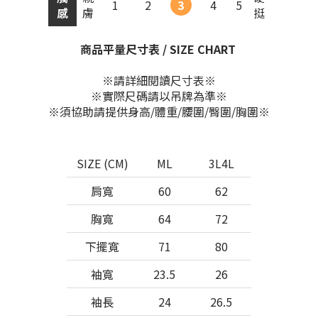
1
2
3
4
5
感
膚
挺
商品平量尺寸表 / SIZE CHART
※請詳細閱讀尺寸表※
※實際尺碼請以吊牌為準※
※須協助請提供身高/體重/腰圍/臀圍/胸圍※
SIZE (CM)
ML
3L4L
肩寬
60
62
胸寬
64
72
下擺寬
71
80
袖寬
23.5
26
袖長
24
26.5