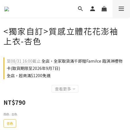
<獨家自訂>質感立體花花澎袖
上衣-杏色
至
08/31 16:00
截止
全店，全家取貨滿千即贈Fami!ce 霜淇淋禮物
卡(取貨期限至2026年9月7日)
全店，超商滿$1200免運
查看更多
NT$790
顏色
: 杏色
杏色