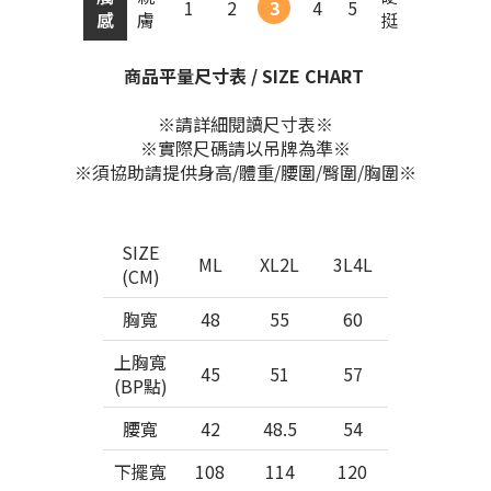
1
2
3
4
5
感
膚
挺
商品平量尺寸表 / SIZE CHART
※請詳細閱讀尺寸表※
※實際尺碼請以吊牌為準※
※須協助請提供身高/體重/腰圍/臀圍/胸圍※
SIZE
ML
XL2L
3L4L
(CM)
胸寬
48
55
60
上胸寬
45
51
57
(BP點)
腰寬
42
48.5
54
下擺寬
108
114
120