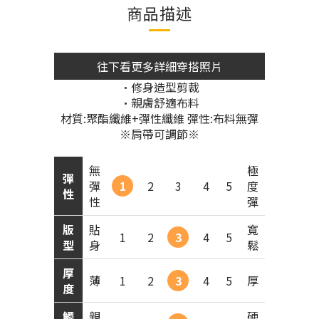
商品描述
往下看更多詳細穿搭照片
•修身造型剪裁
•親膚舒適布料
材質:聚酯纖維+彈性纖維 彈性:布料無彈
※肩帶可調節※
無
極
彈
彈
1
2
3
4
5
度
性
性
彈
版
貼
寬
1
2
3
4
5
型
身
鬆
厚
薄
1
2
3
4
5
厚
度
觸
親
硬