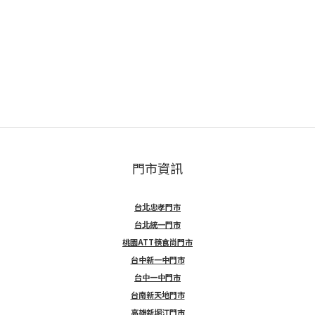
門市資訊
台北忠孝門市
台北統一門市
桃園ATT筷食尚門市
台中新一中門市
台中一中門市
台南新天地門市
高雄新堀江門市