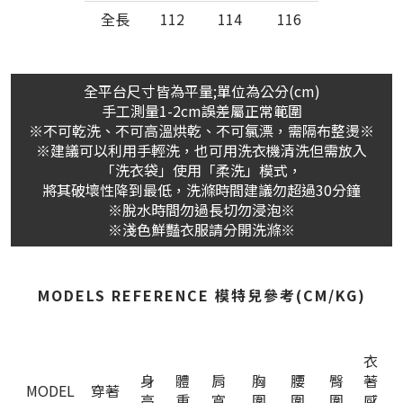
全長
112
114
116
全平台尺寸皆為平量;單位為公分(cm)
手工測量1-2cm誤差屬正常範圍
※不可乾洗、不可高溫烘乾、不可氯漂，需隔布整燙※
※建議可以利用手輕洗，也可用洗衣機清洗但需放入
「洗衣袋」使用「柔洗」模式，
將其破壞性降到最低，洗滌時間建議勿超過30分鐘
※脫水時間勿過長切勿浸泡※
※淺色鮮豔衣服請分開洗滌※
MODELS REFERENCE 模特兒參考(CM/KG)
衣
身
體
肩
胸
腰
臀
著
MODEL
穿著
高
重
寬
圍
圍
圍
感