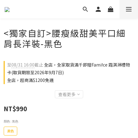
<獨家自訂>腰瘦級甜美平口細
肩長洋裝-黑色
至
08/31 16:00
截止
全店，全家取貨滿千即贈Fami!ce 霜淇淋禮物
卡(取貨期限至2026年9月7日)
全店，超商滿$1200免運
查看更多
NT$990
顏色
: 黑色
黑色