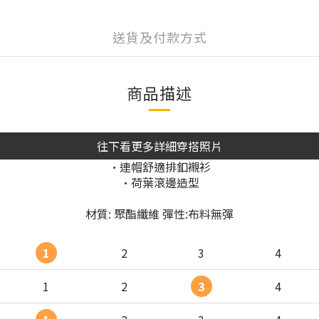
送貨及付款方式
商品描述
往下看更多詳細穿搭照片
•連帽舒適排釦襯衫
•荷葉滾邊造型
材質: 聚酯纖維 彈性:布料無彈
1
2
3
4
1
2
3
4