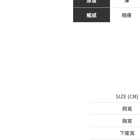
厚度
薄
觸感
親膚
SIZE (CM)
肩寬
胸寬
下擺寬