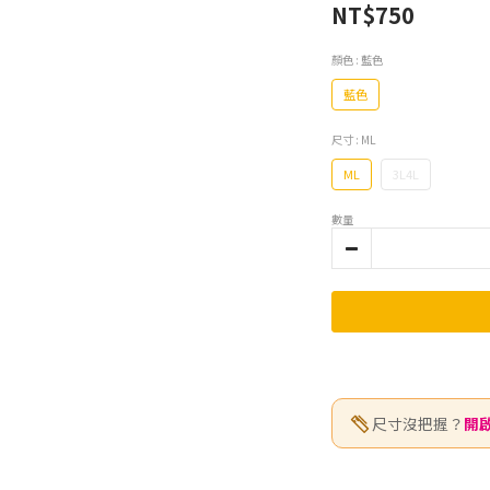
NT$750
顏色
: 藍色
藍色
尺寸
: ML
ML
3L4L
數量
尺寸沒把握？
開