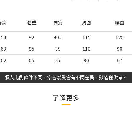
身高
體重
肩寬
胸圍
腰圍
154
92
40.5
115
120
163
85
39
110
90
162
65
37
90
67
個人比例條件不同，穿著感受會有不同差異，數值僅供考。
了解更多