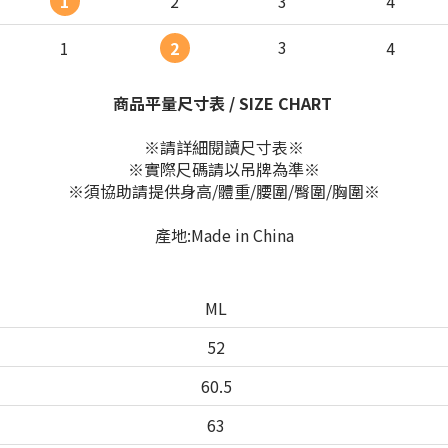
1
2
3
4
3
1
2
4
商品平量尺寸表 / SIZE CHART
※請詳細閱讀尺寸表※
※實際尺碼請以吊牌為準※
※須協助請提供身高/體重/腰圍/臀圍/胸圍※
產地:Made in China
ML
52
60.5
63