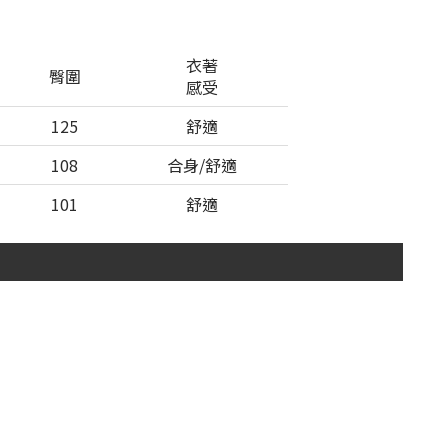
衣著
臀圍
感受
125
舒適
108
合身/舒適
101
舒適