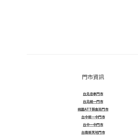
門市資訊
台北忠孝門市
台北統一門市
桃園ATT筷食尚門市
台中新一中門市
台中一中門市
台南新天地門市