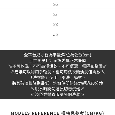
26
23
28
55
全平台尺寸皆為平量;單位為公分(cm)
手工測量1-2cm誤差屬正常範圍
※不可乾洗、不可高溫烘乾、不可氯漂，需隔布整燙※
※建議可以利用手輕洗，也可用洗衣機清洗但需放入
「洗衣袋」使用「柔洗」模式，
將其破壞性降到最低，洗滌時間建議勿超過30分鐘
※脫水時間勿過長切勿浸泡※
※淺色鮮豔衣服請分開洗滌※
MODELS REFERENCE 模特兒參考(CM/KG)