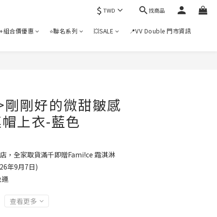
$
找商品
TWD
+組合價優惠
⭐聯名系列
💥SALE
📍VV Double 門市資訊
>剛剛好的微甜皺感
帽上衣-藍色
店，全家取貨滿千即贈Fami!ce 霜淇淋
6年9月7日)
免運
查看更多