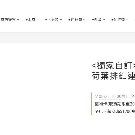
風格提案
+上衣
+下身類
+連身類
+外套
+配件類
<獨家自訂
荷葉排釦連
至
08/31 16:00
截止
全
禮物卡(取貨期限至202
全店，超商滿$1200