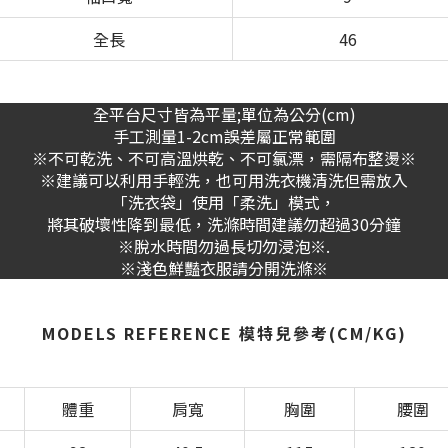
全長
46
全平台尺寸皆為平量;單位為公分(cm)
手工測量1-2cm誤差屬正常範圍
※不可乾洗、不可高溫烘乾、不可氯漂，需隔布整燙※
※建議可以利用手輕洗，也可用洗衣機清洗但需放入
「洗衣袋」使用「柔洗」模式，
將其破壞性降到最低，洗滌時間建議勿超過30分鐘
※脫水時間勿過長切勿浸泡※.
※淺色鮮豔衣服請分開洗滌※
MODELS REFERENCE 模特兒參考(CM/KG)
體重
肩寬
胸圍
腰圍