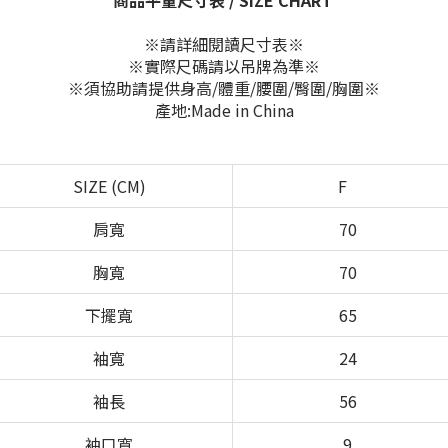
商品平量尺寸表 / SIZE CHART
※請詳細閱讀尺寸表※
※實際尺碼請以吊牌為準※
※須協助請提供身高/體重/腰圍/臀圍/胸圍※
產地:Made in China
SIZE (CM)
F
肩寬
70
胸寬
70
下擺寬
65
袖寬
24
袖長
56
袖口寬
9