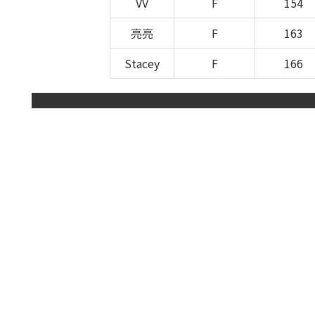
VV
F
154
亮亮
F
163
Stacey
F
166