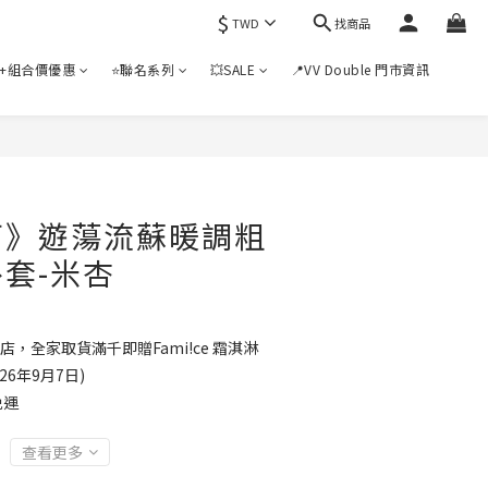
$
找商品
TWD
+組合價優惠
⭐聯名系列
💥SALE
📍VV Double 門市資訊
訂》遊蕩流蘇暖調粗
套-米杏
店，全家取貨滿千即贈Fami!ce 霜淇淋
6年9月7日)
免運
查看更多