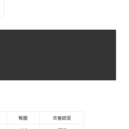
臀圍
衣著感受