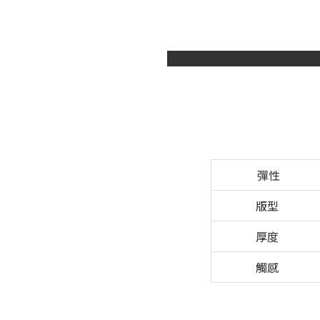
彈性
版型
厚度
觸感