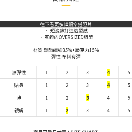
往下看更多詳細穿搭照片
• 短流蘇打造造型感
• 寬鬆的OVERSIZED版型
材質:聚酯纖維85%+壓克力15%
彈性:布料有彈
無彈性
1
2
3
4
5
貼身
1
2
3
4
5
薄
1
2
3
4
5
親膚
1
2
3
4
5