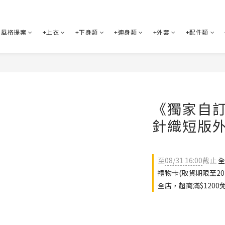
風格提案
+上衣
+下身類
+連身類
+外套
+配件類
《獨家自
針織短版外
至
08/31 16:00
截止
全
禮物卡(取貨期限至202
全店，超商滿$1200