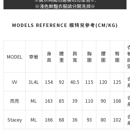
※淺色鮮豔衣服請分開洗滌※
MODELS REFERENCE 模特兒參考(CM/KG)
身
體
肩
胸
腰
臀
MODEL
穿著
高
重
寬
圍
圍
圍
VV
3L4L
154
92
40.5
115
120
125
亮亮
ML
163
85
39
110
90
108
Stacey
ML
166
68
36
93
80
102