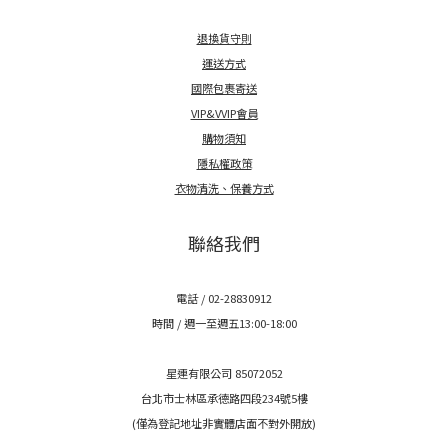
退換貨守則
運送方式
國際包裹寄送
VIP&VVIP會員
購物須知
隱私權政策
衣物清洗、保養方式
聯絡我們
電話 / 02-28830912
時間 / 週一至週五13:00-18:00
星連有限公司 85072052
台北市士林區承德路四段234號5樓
(僅為登記地址非實體店面不對外開放)