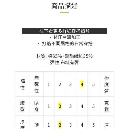
商品描述
往下看更多詳細穿搭照片
• MIT台灣加工
• 打造不同風格的日常穿搭
材質: 棉65%+聚酯纖維35%
彈性:布料有彈
無
極
彈
彈
1
2
3
4
5
度
性
性
彈
版
貼
寬
1
2
3
4
5
型
身
鬆
厚
薄
1
2
3
4
5
厚
度