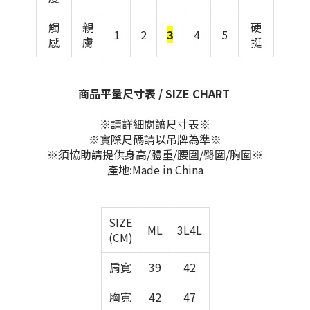
觸
親
硬
1
2
3
4
5
感
膚
挺
商品平量尺寸表 / SIZE CHART
※請詳細閱讀尺寸表※
※實際尺碼請以吊牌為準※
※須協助請提供身高/體重/腰圍/臀圍/胸圍※
產地:Made in China
SIZE
ML
3L4L
(CM)
肩寬
39
42
胸寬
42
47