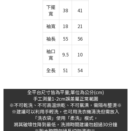
下擺
38
41
寬
袖寬
18
21
袖長
55
56
袖口
9.5
10
寬
全長
51
54
全平台尺寸皆為平量;單位為公分(cm)
手工測量1-2cm誤差屬正常範圍
※不可乾洗、不可高溫烘乾、不可氯漂，需隔布整燙※
※建議可以利用手輕洗，也可用洗衣機清洗但需放入
「洗衣袋」使用「柔洗」模式，
將其破壞性降到最低，洗滌時間建議勿超過30分鐘
※脫水時間勿過長切勿浸泡※.