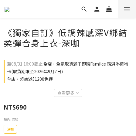
《獨家自訂》低調辣感深V綁結
柔彈合身上衣-深咖
至
08/31 16:00
截止
全店，全家取貨滿千即贈Fami!ce 霜淇淋禮物
卡(取貨期限至2026年9月7日)
全店，超商滿$1200免運
查看更多
NT$690
顏色
: 深咖
深咖