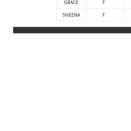
GRACE
F
SHEENA
F