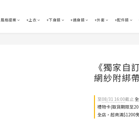
風格提案
+上衣
+下身類
+連身類
+外套
+配件類
《獨家自
網紗附綁帶
至
08/31 16:00
截止
全
禮物卡(取貨期限至202
全店，超商滿$1200