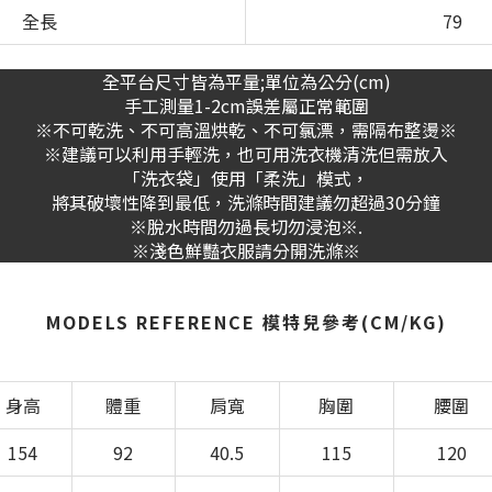
全長
79
全平台尺寸皆為平量;單位為公分(cm)
手工測量1-2cm誤差屬正常範圍
※不可乾洗、不可高溫烘乾、不可氯漂，需隔布整燙※
※建議可以利用手輕洗，也可用洗衣機清洗但需放入
「洗衣袋」使用「柔洗」模式，
將其破壞性降到最低，洗滌時間建議勿超過30分鐘
※脫水時間勿過長切勿浸泡※.
※淺色鮮豔衣服請分開洗滌※
MODELS REFERENCE 模特兒參考(CM/KG)
身高
體重
肩寬
胸圍
腰圍
154
92
40.5
115
120