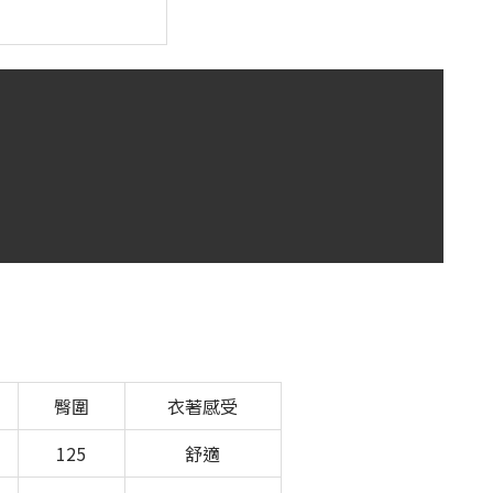
臀圍
衣著感受
125
舒適