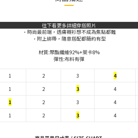
往下看更多詳細穿搭照片
•時尚最前端，透膚襯衫想不成為焦點都難
•附上綁帶，隨意搭配都簡約有型
材質:聚酯纖維92%+萊卡8%
彈性:布料有彈
1
2
3
4
1
2
3
4
1
2
3
4
1
2
3
4