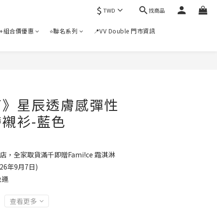
$
找商品
TWD
+組合價優惠
⭐聯名系列
📍VV Double 門市資訊
訂》星辰透膚感彈性
襯衫-藍色
店，全家取貨滿千即贈Fami!ce 霜淇淋
6年9月7日)
免運
查看更多