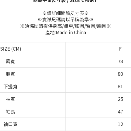
商品平量尺寸表 / SIZE CHART
※請詳細閱讀尺寸表※
※實際尺碼請以吊牌為準※
※須協助請提供身高/體重/腰圍/臀圍/胸圍※
產地:Made in China
SIZE (CM)
F
肩寬
78
胸寬
80
下擺寬
81
袖寬
25
袖長
47
袖口寬
12