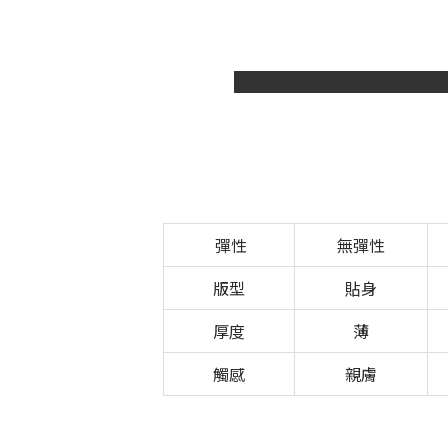
彈性
無彈性
版型
貼身
厚度
薄
觸感
親膚