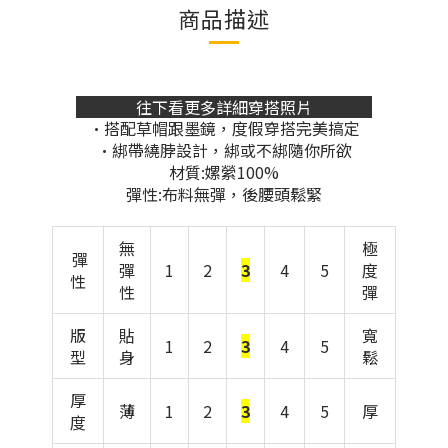
商品描述
往下看更多詳細穿搭照片
•搭配草帽跟墨鏡，度假穿搭完美搞定
•綁帶繞脖設計，綁或不綁隨你所欲
材質:嫘縈100%
彈性:布料無彈，後腰頭鬆緊
無
極
彈
彈
1
2
3
4
5
度
性
性
彈
版
貼
寬
1
2
3
4
5
型
身
鬆
厚
薄
1
2
3
4
5
厚
度