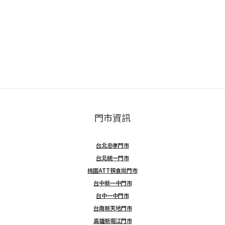
門市資訊
台北忠孝門市
台北統一門市
桃園ATT筷食尚門市
台中新一中門市
台中一中門市
台南新天地門市
高雄新堀江門市