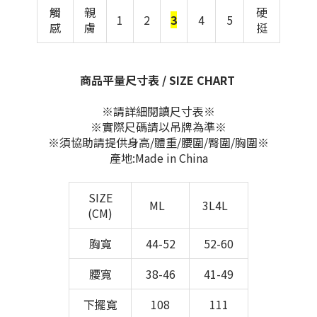
觸
親
硬
1
2
3
4
5
感
膚
挺
商品平量尺寸表 / SIZE CHART
※請詳細閱讀尺寸表※
※實際尺碼請以吊牌為準※
※須協助請提供身高/體重/腰圍/臀圍/胸圍※
產地:Made in China
SIZE
ML
3L4L
(CM)
胸寬
44-52
52-60
腰寬
38-46
41-49
下擺寬
108
111