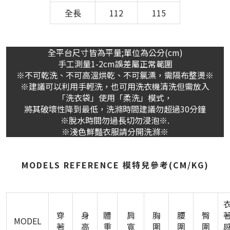
全長
112
115
全平台尺寸皆為平量;單位為公分(cm)
手工測量1-2cm誤差屬正常範圍
※不可乾洗、不可高溫烘乾、不可氯漂，需隔布整燙※
※建議可以利用手輕洗，也可用洗衣機清洗但需放入
「洗衣袋」使用「柔洗」模式，
將其破壞性降到最低，洗滌時間建議勿超過30分鐘
※脫水時間勿過長切勿浸泡※.
※淺色鮮豔衣服請分開洗滌※
MODELS REFERENCE 模特兒參考(CM/KG)
穿
身
體
肩
胸
腰
臀
MODEL
著
高
重
寬
圍
圍
圍