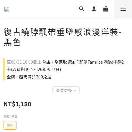
復古繞脖飄帶垂墜感浪漫洋裝-
黑色
至
08/31 16:00
截止
全店，全家取貨滿千即贈Fami!ce 霜淇淋禮物
卡(取貨期限至2026年9月7日)
全店，超商滿$1200免運
查看更多
NT$1,180
顏色
: 黑色
黑色