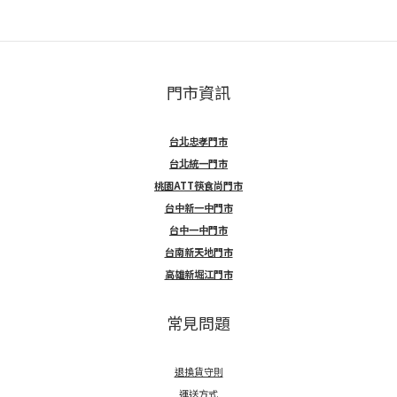
門市資訊
台北忠孝門市
台北統一門市
桃園ATT筷食尚門市
台中新一中門市
台中一中門市
台南新天地門市
高雄新堀江門市
常見問題
退換貨守則
運送方式