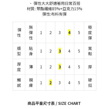
• 彈性大大舒適著用日常百搭
材質: 聚酯纖維85%+亞克力15%
彈性:布料有彈
無
極
彈
彈
1
2
3
4
5
度
性
性
彈
版
貼
寬
1
2
3
4
5
型
身
鬆
厚
薄
1
2
3
4
5
厚
度
觸
親
硬
1
2
3
4
5
感
膚
挺
商品平量尺寸表 / SIZE CHART