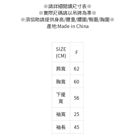
※請詳細閱讀尺寸表※
※實際尺碼請以吊牌為準※
※須協助請提供身高/體重/腰圍/臀圍/胸圍※
產地:Made in China
SIZE
F
(CM)
肩寬
62
胸寬
60
下擺
56
寬
袖寬
25
袖長
45