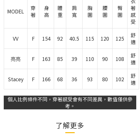
衣
穿
身
體
肩
胸
腰
臀
著
MODEL
著
高
重
寬
圍
圍
圍
感
受
舒
VV
F
154
92
40.5
115
120
125
適
舒
亮亮
F
163
85
39
110
90
108
適
舒
Stacey
F
166
68
36
93
80
102
適
個人比例條件不同，穿著感受會有不同差異，數值僅供參
考。
了解更多