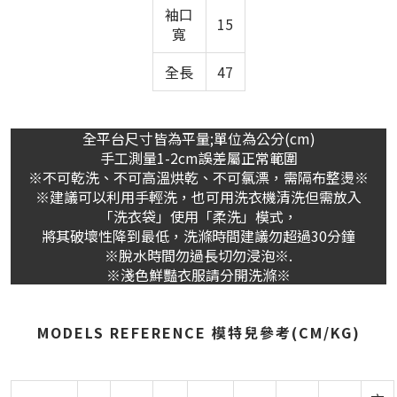
袖口
15
寬
全長
47
全平台尺寸皆為平量;單位為公分(cm)
手工測量1-2cm誤差屬正常範圍
※不可乾洗、不可高溫烘乾、不可氯漂，需隔布整燙※
※建議可以利用手輕洗，也可用洗衣機清洗但需放入
「洗衣袋」使用「柔洗」模式，
將其破壞性降到最低，洗滌時間建議勿超過30分鐘
※脫水時間勿過長切勿浸泡※.
※淺色鮮豔衣服請分開洗滌※
MODELS REFERENCE 模特兒參考(CM/KG)