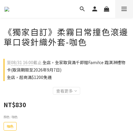
《獨家自訂》柔霧日常撞色滾邊
單口袋針織外套-咖色
至
08/31 16:00
截止
全店，全家取貨滿千即贈Fami!ce 霜淇淋禮物
卡(取貨期限至2026年9月7日)
全店，超商滿$1200免運
查看更多
NT$830
顏色
: 咖色
咖色