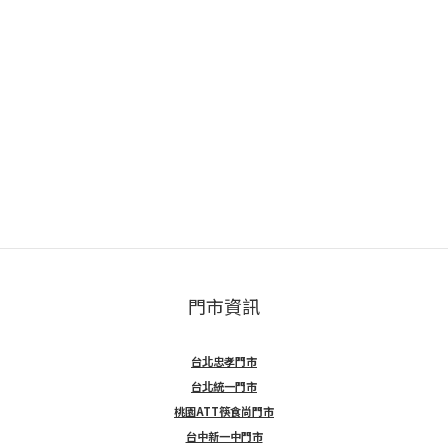
門市資訊
台北忠孝門市
台北統一門市
桃園ATT筷食尚門市
台中新一中門市