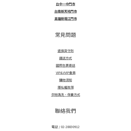
台中一中門市
台南新天地門市
高雄新堀江門市
常見問題
退換貨守則
運送方式
國際包裹寄送
VIP&VVIP會員
購物須知
隱私權政策
衣物清洗、保養方式
聯絡我們
電話 / 02-28830912