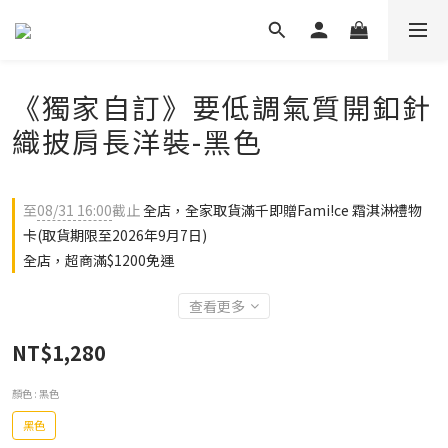
《獨家自訂》要低調氣質開釦針
織披肩長洋裝-黑色
至
08/31 16:00
截止
全店，全家取貨滿千即贈Fami!ce 霜淇淋禮物
卡(取貨期限至2026年9月7日)
全店，超商滿$1200免運
查看更多
NT$1,280
顏色
: 黑色
黑色