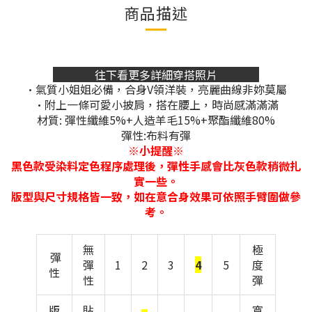
商品描述
往下看更多詳細穿搭照片
•氣質小姐姐必備，合身V領洋裝，亮麗曲線非妳莫屬
•附上一條可愛小披肩，搭在腰上，時尚感滿滿滿
材質: 彈性纖維5%+人造羊毛15%+聚酯纖維80%
彈性:布料有彈
※小提醒※
黑色款受染料定色程序處理後，彈性手感會比灰色款稍微扎
實一些。
版型與尺寸規格皆一致，如在意合身效果可依照手臂圍做參
考。
無
極
彈
彈
1
2
3
4
5
度
性
性
彈
版
貼
寬