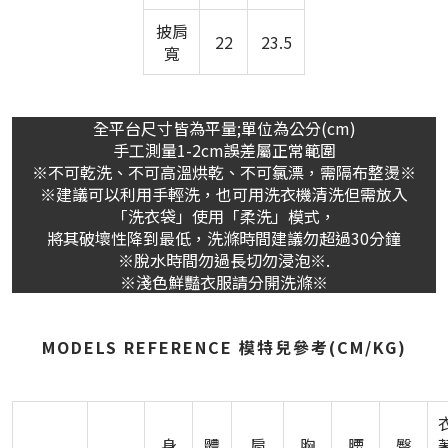
披肩
22
23.5
寬
全平台尺寸皆為平量;單位為公分(cm)
手工測量1-2cm誤差屬正常範圍
※不可乾洗、不可高溫烘乾、不可氯漂，需隔布整燙※
※建議可以利用手輕洗，也可用洗衣機清洗但需放入
「洗衣袋」使用「柔洗」模式，
將其破壞性降到最低，洗滌時間建議勿超過30分鐘
※脫水時間勿過長切勿浸泡※.
※淺色鮮豔衣服請分開洗滌※
MODELS REFERENCE 模特兒參考(CM/KG)
身
體
肩
胸
腰
臀