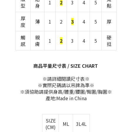
1
2
3
4
5
型
身
鬆
厚
薄
1
2
3
4
5
厚
度
觸
親
硬
1
2
3
4
5
感
膚
挺
商品平量尺寸表 / SIZE CHART
※請詳細閱讀尺寸表※
※實際尺碼請以吊牌為準※
※須協助請提供身高/體重/腰圍/臀圍/胸圍※
產地:Made in China
SIZE
ML
3L4L
(CM)